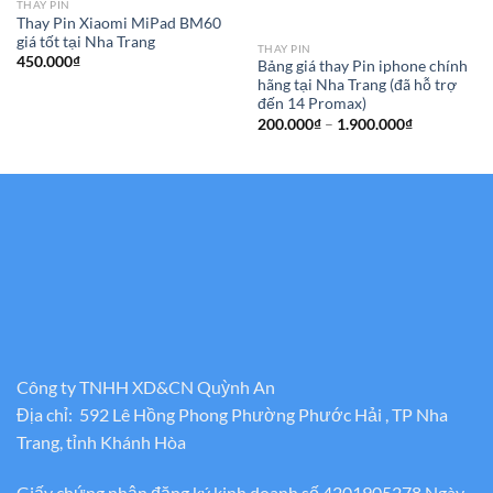
THAY PIN
Thay Pin Xiaomi MiPad BM60
giá tốt tại Nha Trang
THAY PIN
450.000
₫
Bảng giá thay Pin iphone chính
hãng tại Nha Trang (đã hỗ trợ
đến 14 Promax)
Khoảng
200.000
₫
–
1.900.000
₫
giá:
từ
200.000₫
đến
1.900.000₫
Công ty TNHH XD&CN Quỳnh An
Địa chỉ: 592 Lê Hồng Phong Phường Phước Hải , TP Nha
Trang, tỉnh Khánh Hòa
Giấy chứng nhận đăng ký kinh doanh số 4201905278 Ngày