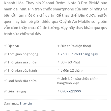
Khánh Hòa. Thay pin Xiaomi Redmi Note 3 Pro BM46 bảo
hành dài hạn. Pin trên chiếc smartphone của bạn bị hỏng và
bạn cần tìm một địa chỉ uy tín để thay thế. Bạn được người
quen hay bạn bè giới thiệu qua Quỳnh An Mobile song bạn
vẫn cảm thấy chưa đủ tin tưởng. Vậy hãy thay khảo qua quy
trình sửa chữa tại đây.
✅ Dịch vụ
⭐️ Sửa chữa điện thoại
✅ Thời gian hoạt động
⭐️
7h30 – 17h30 hàng ngày
✅ Thời gian sửa chữa
⭐️ 30 – 60 Phút
✅ Thời gian bảo hành
⭐️ 3 đến 12 tháng
⭐️ Linh kiện sửa chữa chính
✅ Loại hình sửa chữa
hãng/linh kiện
✅ Liên hệ ngay
⭐️
0907.623999
Danh mục:
Thay pin