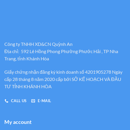
Công ty TNHH XD&CN Quỳnh An
Địa chỉ: 592 Lê Hồng Phong Phường Phước Hải , TP Nha
Trang, tỉnh Khánh Hòa
Giấy chứng nhận đăng ký kinh doanh số 4201905278 Ngày
cấp 28 tháng 8 năm 2020 cấp bới SỞ KẾ HOẠCH VÀ ĐẦU
TƯ TỈNH KHÁNH HÒA
CALL US
E-MAIL
My account