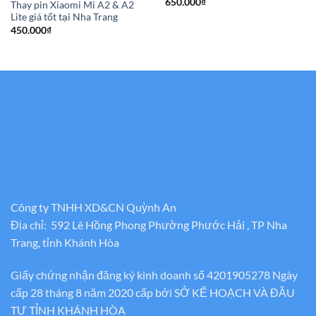
650.000
₫
Thay pin Xiaomi Mi A2 & A2
Lite giá tốt tại Nha Trang
450.000
₫
Công ty TNHH XD&CN Quỳnh An
Địa chỉ: 592 Lê Hồng Phong Phường Phước Hải , TP Nha
Trang, tỉnh Khánh Hòa
Giấy chứng nhận đăng ký kinh doanh số 4201905278 Ngày
cấp 28 tháng 8 năm 2020 cấp bới SỞ KẾ HOẠCH VÀ ĐẦU
TƯ TỈNH KHÁNH HÒA