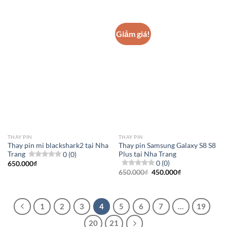
Giảm giá!
THAY PIN
THAY PIN
Thay pin mi blackshark2 tại Nha
Thay pin Samsung Galaxy S8 S8
Trang
0 (0)
Plus tại Nha Trang
0 (0)
650.000
₫
Giá
Giá
650.000
₫
450.000
₫
gốc
hiện
là:
tại
650.000₫.
là:
450.000₫.
1
2
3
4
5
6
7
…
19
20
21