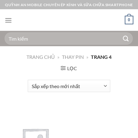
Bỏ
QUỲNH AN MOBILE CHUYÊN ÉP KÍNH VÀ SỬA CHỮA SMARTPHONE
qua
nội
0
dung
Tìm
kiếm:
TRANG CHỦ
»
THAY PIN
»
TRANG 4
LỌC