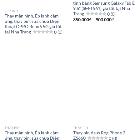
tính bảng Samsung Galaxy Tab E
9.6″ (SM-T561) giá tốt tại Nha
ÉP KÍNH
Trang
0 (0)
Thay màn hình, Ép kính cảm
Khoảng
350.000
₫
–
900.000
₫
ứng, thay pin, sửa chữa Điện
giá:
thoại OPPO Reno6 5G giá tốt
từ
350.000₫
tại Nha Trang
0 (0)
đến
900.000₫
THAY PIN
THAY PIN
Thay màn hình, Ép kính cảm
Thay pin Asus Rog Phone 2
ứng, thay pin, sửa chữa Điện
ZS660
0 (0)