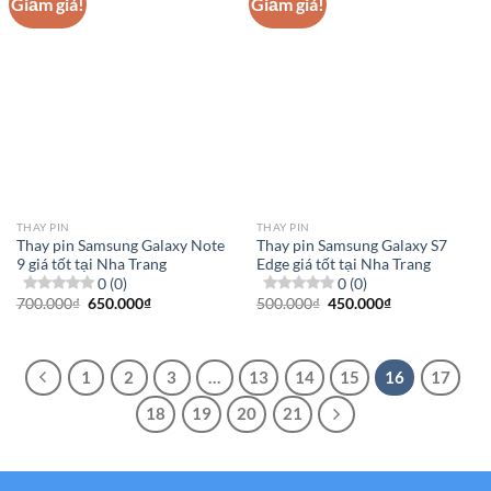
Giảm giá!
Giảm giá!
THAY PIN
THAY PIN
Thay pin Samsung Galaxy Note
Thay pin Samsung Galaxy S7
9 giá tốt tại Nha Trang
Edge giá tốt tại Nha Trang
0 (0)
0 (0)
Giá
Giá
Giá
Giá
700.000
₫
650.000
₫
500.000
₫
450.000
₫
gốc
hiện
gốc
hiện
là:
tại
là:
tại
700.000₫.
là:
500.000₫.
là:
650.000₫.
450.000₫.
1
2
3
…
13
14
15
16
17
18
19
20
21