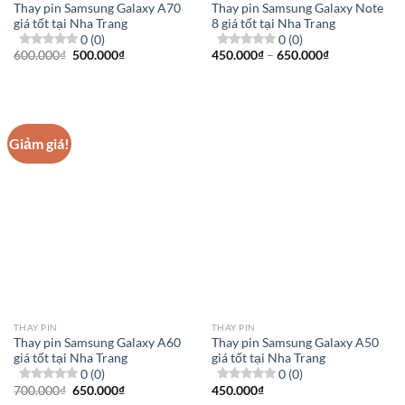
Thay pin Samsung Galaxy A70
Thay pin Samsung Galaxy Note
giá tốt tại Nha Trang
8 giá tốt tại Nha Trang
0 (0)
0 (0)
Giá
Giá
Khoảng
600.000
₫
500.000
₫
450.000
₫
–
650.000
₫
gốc
hiện
giá:
là:
tại
từ
600.000₫.
là:
450.000₫
500.000₫.
đến
650.000₫
Giảm giá!
THAY PIN
THAY PIN
Thay pin Samsung Galaxy A60
Thay pin Samsung Galaxy A50
giá tốt tại Nha Trang
giá tốt tại Nha Trang
0 (0)
0 (0)
Giá
Giá
700.000
₫
650.000
₫
450.000
₫
gốc
hiện