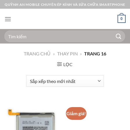
Bỏ
QUỲNH AN MOBILE CHUYÊN ÉP KÍNH VÀ SỬA CHỮA SMARTPHONE
qua
nội
0
dung
Tìm
kiếm:
TRANG CHỦ
»
THAY PIN
»
TRANG 16
LỌC
Giảm giá!