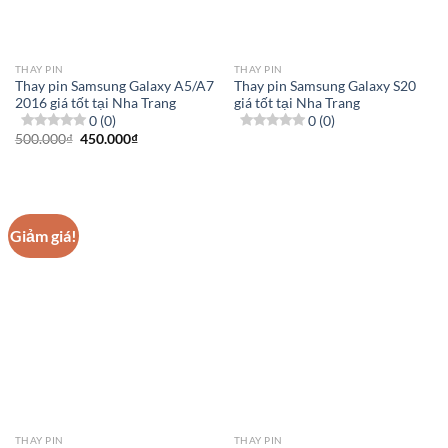
THAY PIN
THAY PIN
Thay pin Samsung Galaxy A5/A7
Thay pin Samsung Galaxy S20
2016 giá tốt tại Nha Trang
giá tốt tại Nha Trang
0 (0)
0 (0)
Giá
Giá
500.000
₫
450.000
₫
gốc
hiện
là:
tại
500.000₫.
là:
450.000₫.
Giảm giá!
THAY PIN
THAY PIN