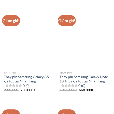
là:
tại
700.000₫.
là:
650.000₫.
Giảm giá!
Giảm giá!
THAY PIN
THAY PIN
Thay pin Samsung Galaxy A51
Thay pin Samsung Galaxy Note
giá tốt tại Nha Trang
10, Plus giá tốt tại Nha Trang
0 (0)
0 (0)
Giá
Giá
Giá
Giá
900.000
₫
750.000
₫
1.100.000
₫
660.000
₫
gốc
hiện
gốc
hiện
là:
tại
là:
tại
900.000₫.
là:
1.100.000₫.
là:
750.000₫.
660.000₫.