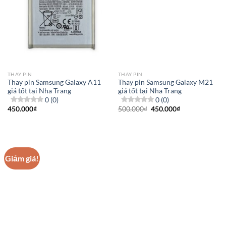
THAY PIN
THAY PIN
Thay pin Samsung Galaxy A11
Thay pin Samsung Galaxy M21
giá tốt tại Nha Trang
giá tốt tại Nha Trang
0 (0)
0 (0)
Giá
Giá
450.000
₫
500.000
₫
450.000
₫
gốc
hiện
là:
tại
500.000₫.
là:
450.000₫.
Giảm giá!