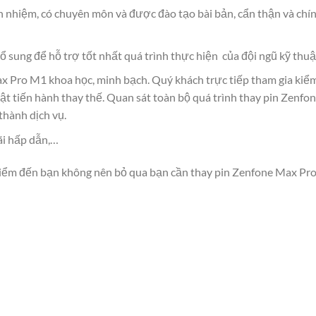
h nhiệm, có chuyên môn và được đào tạo bài bản, cẩn thận và chín
sung để hỗ trợ tốt nhất quá trình thực hiện của đội ngũ kỹ thuật
x Pro M1 khoa học, minh bạch. Quý khách trực tiếp tham gia kiểm
huật tiến hành thay thế. Quan sát toàn bộ quá trình thay pin Zen
thành dịch vụ.
ãi hấp dẫn,…
điểm đến bạn không nên bỏ qua bạn cần thay pin Zenfone Max Pr