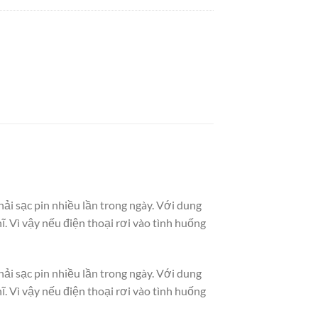
ải sạc pin nhiều lần trong ngày. Với dung
 Vì vậy nếu điện thoại rơi vào tình huống
ải sạc pin nhiều lần trong ngày. Với dung
 Vì vậy nếu điện thoại rơi vào tình huống