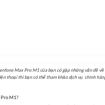
Zenfone Max Pro M1 của bạn có gặp những vấn đề về
iện thoại thì bạn có thể tham khảo dịch vụ chính hã
x Pro M1?