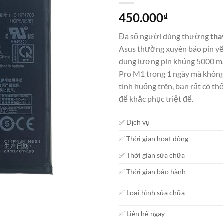
450.000
₫
Đa số người dùng thường
tha
Asus thường xuyên báo pin yếu
dung lượng pin khủng 5000 mA
Pro M1 trong 1 ngày mà không 
tình huống trên, bạn rất có th
để khắc phục triệt để.
✅ Dịch vụ
✅ Thời gian hoạt động
✅ Thời gian sửa chữa
✅ Thời gian bảo hành
✅ Loại hình sửa chữa
✅ Liên hệ ngay