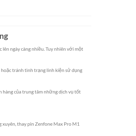
ợng
 lên ngày càng nhiều. Tuy nhiên với một
 hoặc tránh tình trạng linh kiện sử dụng
h hàng của trung tâm những dịch vụ tốt
ng xuyên, thay pin Zenfone Max Pro M1