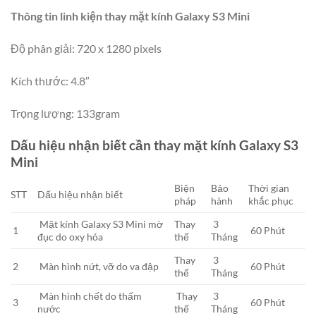
Thông tin linh kiện thay mặt kính Galaxy S3 Mini
Độ phân giải: 720 x 1280 pixels
Kích thước: 4.8″
Trọng lượng: 133gram
Dấu hiệu nhận biết cần thay mặt kính Galaxy S3
Mini
Biện
Bảo
Thời gian
STT
Dấu hiệu nhận biết
pháp
hành
khắc phục
Mặt kính Galaxy S3 Mini mờ
Thay
3
1
60 Phút
đục do oxy hóa
thế
Tháng
Thay
3
2
Màn hình nứt, vỡ do va đập
60 Phút
thế
Tháng
Màn hình chết do thấm
Thay
3
3
60 Phút
nước
thế
Tháng