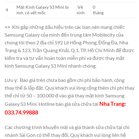
Mặt Kính Galaxy S3 Mini bị
Vệ
0
4
mờ, có vết mốc
sinh
tháng
=>
Khi gặp những dấu hiệu trên các bạn nên mang chiếc
Samsung Galaxy của mình đến trung tâm Mobilecity của
chúng tôi theo 2 địa chỉ 592 Lê Hồng Phong, Đống Đa, Nha
Trang & 123, Trần Quang Khải, Q.1, TP. Hồ Chí Minh để được
kiểm tra và tư vấn hoàn toàn miễn phí và được thay mặt
kính Samsung Galaxy S3 Mini nhanh chóng.
Lưu ý: Báo giá trên chưa bao gồm chi phí bảo hành, công
thay thế & lắp đặt. Quý khách vui lòng cộng thêm chi phí thay
thế chỉ từ 50 – 100.000 đ vào giá thay mặt kính Samsung
Nha Trang:
Galaxy S3 Mini. Hotline báo giá sửa chữa tại
033.74.99888
Các chương trình khuyến mãi và giá thành sửa chữa tại chi
nhánh Sài Gòn có thể thay đổi, Quý khách vui lòng liên hệ