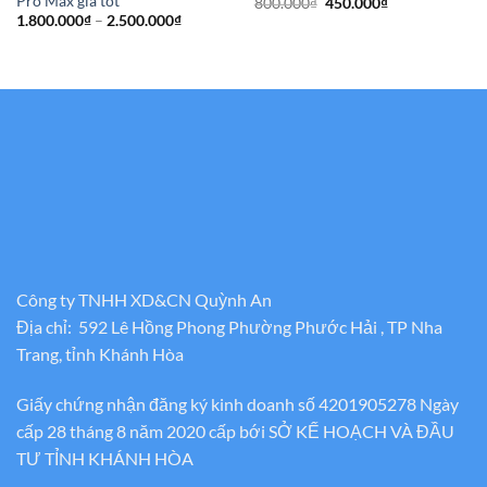
Pro Max giá tốt
Giá
Giá
800.000
₫
450.000
₫
gốc
hiện
Khoảng
1.800.000
₫
–
2.500.000
₫
là:
tại
giá:
800.000₫.
là:
từ
450.000₫.
1.800.000₫
đến
2.500.000₫
Công ty TNHH XD&CN Quỳnh An
Địa chỉ: 592 Lê Hồng Phong Phường Phước Hải , TP Nha
Trang, tỉnh Khánh Hòa
Giấy chứng nhận đăng ký kinh doanh số 4201905278 Ngày
cấp 28 tháng 8 năm 2020 cấp bới SỞ KẾ HOẠCH VÀ ĐẦU
TƯ TỈNH KHÁNH HÒA