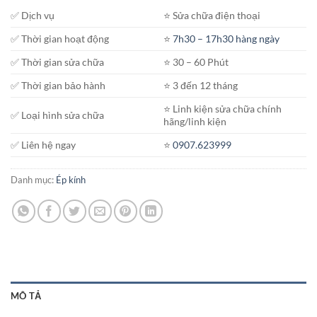
650.000₫.
✅ Dịch vụ
⭐️ Sửa chữa điện thoại
✅ Thời gian hoạt động
⭐️
7h30 – 17h30 hàng ngày
✅ Thời gian sửa chữa
⭐️ 30 – 60 Phút
✅ Thời gian bảo hành
⭐️ 3 đến 12 tháng
⭐️ Linh kiện sửa chữa chính
✅ Loại hình sửa chữa
hãng/linh kiện
✅ Liên hệ ngay
⭐️
0907.623999
Danh mục:
Ép kính
MÔ TẢ