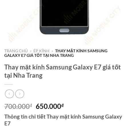
TRANG CHỦ
»
ÉP KÍNH
»
THAY MẶT KÍNH SAMSUNG
GALAXY E7 GIÁ TỐT TẠI NHA TRANG
Thay mặt kính Samsung Galaxy E7 giá tốt
tại Nha Trang
Giá
Giá
700.000
650.000
₫
₫
gốc
hiện
Thông tin chi tiết Thay mặt kính Samsung Galaxy
là:
tại
E7
700.000₫.
là: