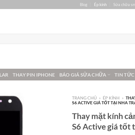
Blog
Ép kính
Sửa chữa s
LAR
THAY PIN IPHONE
BÁO GIÁ SỬA CHỮA
TIN TỨC
TRANG CHỦ
»
ÉP KÍNH
»
THA
S6 ACTIVE GIÁ TỐT TẠI NHA T
Thay mặt kính c
S6 Active giá tốt 