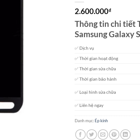
2.600.000
₫
Thông tin chi tiế
Samsung Galaxy S
✅ Dịch vụ
✅ Thời gian hoạt động
✅ Thời gian sửa chữa
✅ Thời gian bảo hành
✅ Loại hình sửa chữa
✅ Liên hệ ngay
Danh mục:
Ép kính