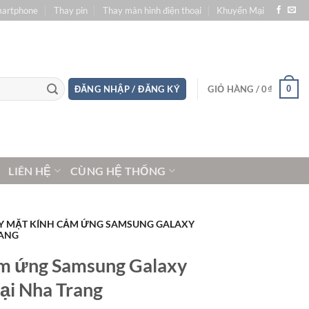
martphone
Thay pin
Thay màn hình điện thoại
Khuyến Mại
0
ĐĂNG NHẬP / ĐĂNG KÝ
GIỎ HÀNG /
0
₫
LIÊN HỆ
CÙNG HỆ THỐNG
Y MẶT KÍNH CẢM ỨNG SAMSUNG GALAXY
RANG
ảm ứng Samsung Galaxy
tại Nha Trang