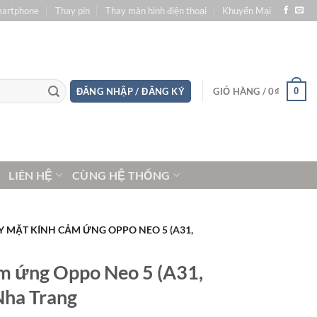
martphone
Thay pin
Thay màn hình điện thoại
Khuyến Mại
0
ĐĂNG NHẬP / ĐĂNG KÝ
GIỎ HÀNG /
0
₫
LIÊN HỆ
CÙNG HỆ THỐNG
Y MẶT KÍNH CẢM ỨNG OPPO NEO 5 (A31,
m ứng Oppo Neo 5 (A31,
 Nha Trang