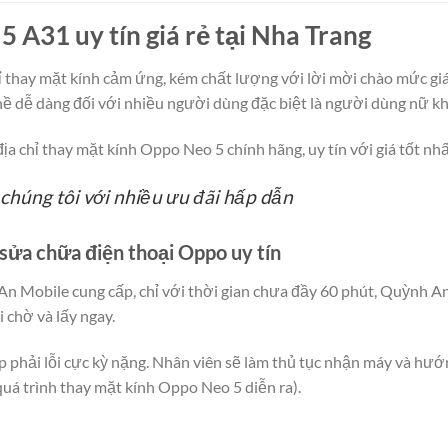
5 A31 uy tín giá rẻ tại Nha Trang
hỉ thay mặt kính cảm ứng, kém chất lượng với lời mời chào mức giá 
ề dễ dàng đối với nhiều người dùng đặc biệt là người dùng nữ khi
ịa chỉ thay mặt kính Oppo Neo 5 chính hãng, uy tín với giá tốt nh
chúng tôi với nhiều ưu đãi hấp dẫn
sửa chữa điện thoại Oppo uy tín
An Mobile cung cấp, chỉ với thời gian chưa đầy 60 phút, Quỳnh A
 chờ và lấy ngay.
p phải lỗi cực kỳ nặng. Nhân viên sẽ làm thủ tục nhận máy và hướ
 quá trình thay mặt kính Oppo Neo 5 diễn ra).