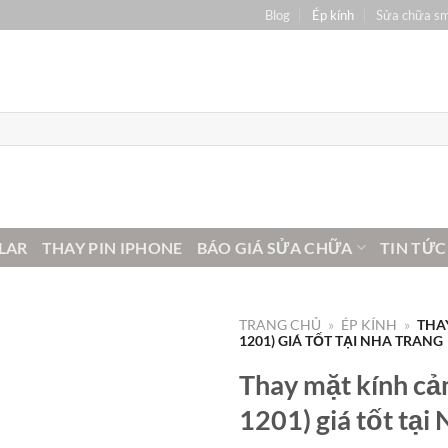
Blog
Ép kính
Sửa chữa s
LAR
THAY PIN IPHONE
BÁO GIÁ SỬA CHỮA
TIN TỨC
TRANG CHỦ
»
ÉP KÍNH
»
THA
1201) GIÁ TỐT TẠI NHA TRANG
Thay mặt kính cả
1201) giá tốt tại