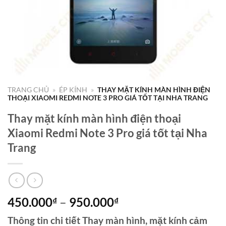
TRANG CHỦ
»
ÉP KÍNH
»
THAY MẶT KÍNH MÀN HÌNH ĐIỆN
THOẠI XIAOMI REDMI NOTE 3 PRO GIÁ TỐT TẠI NHA TRANG
Thay mặt kính màn hình điện thoại
Xiaomi Redmi Note 3 Pro giá tốt tại Nha
Trang
Khoảng
450.000
–
950.000
₫
₫
giá:
Thông tin chi tiết Thay màn hình, mặt kính cảm
từ