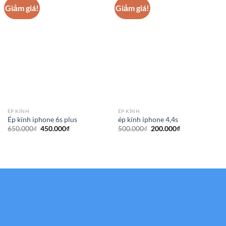
Giảm giá!
Giảm giá!
ÉP KÍNH
ÉP KÍNH
Ép kính iphone 6s plus
ép kính iphone 4,4s
Giá
Giá
Giá
Giá
650.000
₫
450.000
₫
500.000
₫
200.000
₫
gốc
hiện
gốc
hiện
là:
tại
là:
tại
650.000₫.
là:
500.000₫.
là:
450.000₫.
200.000₫.