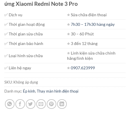
ứng Xiaomi Redmi Note 3 Pro
450.000₫
đến
✅ Dịch vụ
⭐️ Sửa chữa điện thoại
950.000₫
✅ Thời gian hoạt động
⭐️
7h30 – 17h30 hàng ngày
✅ Thời gian sửa chữa
⭐️ 30 – 60 Phút
✅ Thời gian bảo hành
⭐️ 3 đến 12 tháng
⭐️ Linh kiện sửa chữa chính
✅ Loại hình sửa chữa
hãng/linh kiện
✅ Liên hệ ngay
⭐️
0907.623999
SKU:
Không áp dụng
Danh mục:
Ép kính
,
Thay màn hình điện thoại