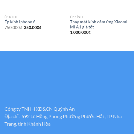
ÉP KÍNH
ÉP KÍNH
Thay mặt kính cảm ứng Xiaomi
Ép kính iphone 6
Mi A1 giá tốt
Giá
Giá
750.000
₫
350.000
₫
gốc
hiện
1.000.000
₫
là:
tại
750.000₫.
là:
350.000₫.
Công ty TNHH XD&CN Quỳnh An
Địa chỉ: 592 Lê Hồng Phong Phường Phước Hải , TP Nha
Trang, tỉnh Khánh Hòa