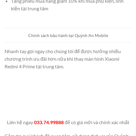
Tặng phiếu mua hàng giảm 10% khi mua phụ kiện, linh
kiện tại trung tâm
Chính sách bảo hành tại Quỳnh An Mobile
Nhanh tay gọi ngay cho chúng tôi để được hưởng nhiều
chương trình ưu đãi hơn nữa khi thay màn hình Xiaomi
Redmi 4 Prime tại trung tâm.
Liên hệ ngay
033.74.99888
để có giá mới và chính xác nhất
Cảm ơn quý khách đã quan tâm, sử dụng dịch vụ của Quỳnh