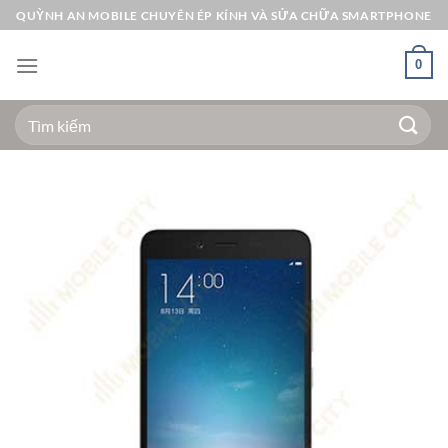
Bỏ
QUỲNH AN MOBILE CHUYÊN ÉP KÍNH VÀ SỬA CHỮA SMARTPHONE
qua
nội
0
dung
Tìm
kiếm: