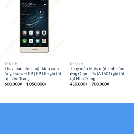
ÉP KÍNH
ÉP KÍNH
Thay màn hình, mặt kính cảm
Thay màn hình, mặt kính cảm
ứng Huawei P9 | P9 Lite giá tốt
ứng Oppo F1s (A1601) giá tốt
tại Nha Trang
tại Nha Trang
Khoảng
Khoảng
600.000
₫
–
1.050.000
₫
450.000
₫
–
700.000
₫
giá:
giá:
từ
từ
600.000₫
450.000₫
đến
đến
1.050.000₫
700.000₫