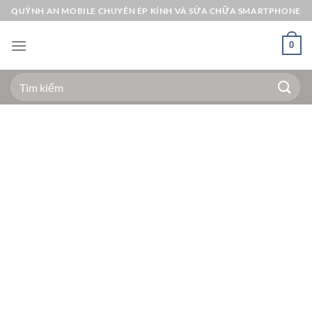
Bỏ
QUỲNH AN MOBILE CHUYÊN ÉP KÍNH VÀ SỬA CHỮA SMARTPHONE
qua
nội
0
dung
Tìm
kiếm: