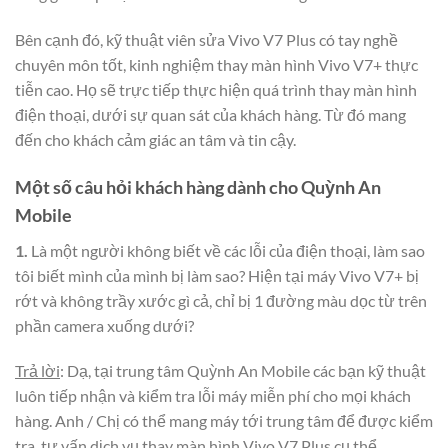
Bên cạnh đó, kỹ thuật viên sửa Vivo V7 Plus có tay nghề
chuyên môn tốt, kinh nghiệm thay màn hình Vivo V7+ thực
tiễn cao. Họ sẽ trực tiếp thực hiện quá trình thay màn hình
điện thoại, dưới sự quan sát của khách hàng. Từ đó mang
đến cho khách cảm giác an tâm và tin cậy.
Một số câu hỏi khách hàng dành cho Quỳnh An
Mobile
1.
Là một người không biết về các lỗi của điện thoại, làm sao
tôi biết mình của mình bị làm sao? Hiện tại máy Vivo V7+ bị
rớt và không trầy xước gì cả, chỉ bị 1 đường màu dọc từ trên
phần camera xuống dưới?
Trả lời
: Dạ, tại trung tâm Quỳnh An Mobile các bạn kỹ thuật
luôn tiếp nhận và kiểm tra lỗi máy miễn phí cho mọi khách
hàng. Anh / Chị có thể mang máy tới trung tâm để được kiểm
tra, tư vấn dịch vụ thay màn hình Vivo V7 Plus cụ thể.