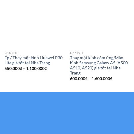
ÉP KÍNH
ÉP KÍNH
Ép / Thay mặt kính Huawei P30
Thay mặt kính cảm ứng/Màn
Lite giá tốt tại Nha Trang
hình Samsung Galaxy A5 (A500,
A510, A520) giá tốt tại Nha
Khoảng
550.000
₫
–
1.100.000
₫
giá:
Trang
từ
Khoảng
600.000
₫
–
1.600.000
₫
550.000₫
giá:
đến
từ
1.100.000₫
600.000₫
đến
1.600.000₫