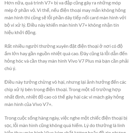
Hơn nữa, quá trình V7+ bị va đập cũng gây ra những móp
mép ở phần vỏ. Vì thế, nếu điện thoại may mắn không hỏng
màn hình thì cũng sẽ lỗi phần dây tiếp nối card màn hình với
bộ vi xử lý. Điều này khiến màn hình V7+ không nhận tín
hiệu khởi động.
Rất nhiều người thường xuyên đặt điện thoại ở nơi có độ
ẩm lớn hay gần nguồn nhiệt quá cao. Đây cũng là lỗi dẫn đến
hỏng hóc và cần thay màn hình Vivo V7 Plus mà bạn cần phải
chú ý.
Điều này tưởng chừng vô hại, nhưng lại ảnh hưởng đến các
chip xử lý bên trong điện thoại. Trong một số trường hợp
nhất định, nhiệt độ cao có thể gây hại các vi mạch gây hỏng
màn hình của Vivo V7+.
Trong cuộc sống hàng ngày, việc nghe một chiếc điện thoại bị
sọc, lỗi màn hình cũng không quá hiếm. Lý do thường là linh
kiện thay màn hình Vivo kém chất lượng hoặc đồ zin nhưng