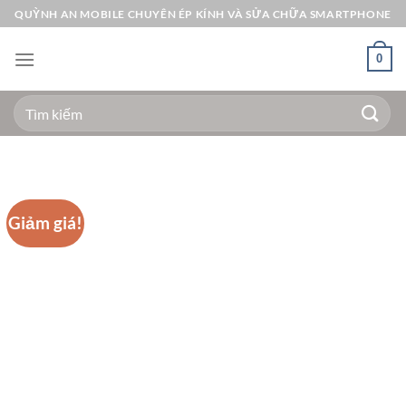
Bỏ
QUỲNH AN MOBILE CHUYÊN ÉP KÍNH VÀ SỬA CHỮA SMARTPHONE
qua
nội
0
dung
Tìm
kiếm:
Giảm giá!