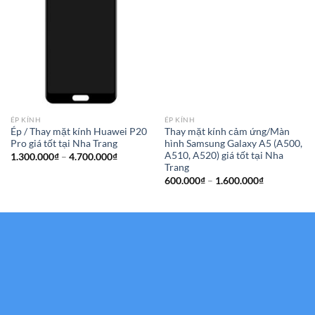
ÉP KÍNH
ÉP KÍNH
Ép / Thay mặt kính Huawei P20
Thay mặt kính cảm ứng/Màn
Pro giá tốt tại Nha Trang
hình Samsung Galaxy A5 (A500,
A510, A520) giá tốt tại Nha
Khoảng
1.300.000
₫
–
4.700.000
₫
giá:
Trang
từ
Khoảng
600.000
₫
–
1.600.000
₫
1.300.000₫
giá:
đến
từ
4.700.000₫
600.000₫
đến
1.600.000₫