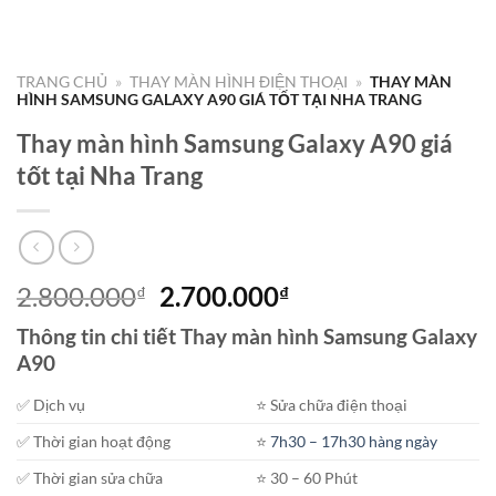
TRANG CHỦ
»
THAY MÀN HÌNH ĐIỆN THOẠI
»
THAY MÀN
HÌNH SAMSUNG GALAXY A90 GIÁ TỐT TẠI NHA TRANG
Thay màn hình Samsung Galaxy A90 giá
tốt tại Nha Trang
Giá
Giá
2.800.000
2.700.000
₫
₫
gốc
hiện
Thông tin chi tiết Thay màn hình Samsung Galaxy
là:
tại
A90
2.800.000₫.
là:
2.700.000₫.
✅ Dịch vụ
⭐️ Sửa chữa điện thoại
✅ Thời gian hoạt động
⭐️
7h30 – 17h30 hàng ngày
✅ Thời gian sửa chữa
⭐️ 30 – 60 Phút