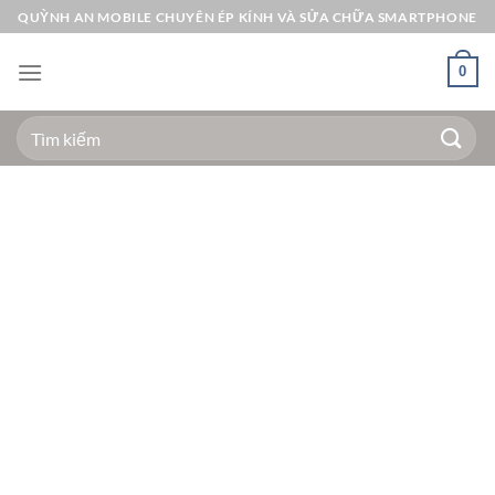
Bỏ
QUỲNH AN MOBILE CHUYÊN ÉP KÍNH VÀ SỬA CHỮA SMARTPHONE
qua
nội
0
dung
Tìm
kiếm: