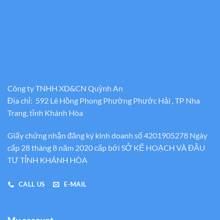
1.500.000₫
Công ty TNHH XD&CN Quỳnh An
Địa chỉ: 592 Lê Hồng Phong Phường Phước Hải , TP Nha
Trang, tỉnh Khánh Hòa
Giấy chứng nhận đăng ký kinh doanh số 4201905278 Ngày
cấp 28 tháng 8 năm 2020 cấp bới SỞ KẾ HOẠCH VÀ ĐẦU
TƯ TỈNH KHÁNH HÒA
CALL US
E-MAIL
My account