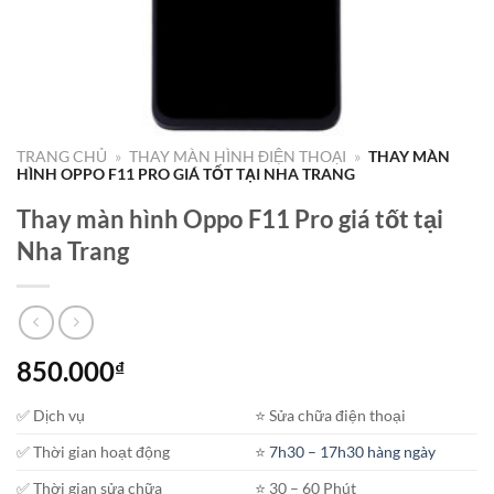
TRANG CHỦ
»
THAY MÀN HÌNH ĐIỆN THOẠI
»
THAY MÀN
HÌNH OPPO F11 PRO GIÁ TỐT TẠI NHA TRANG
Thay màn hình Oppo F11 Pro giá tốt tại
Nha Trang
850.000
₫
✅ Dịch vụ
⭐️ Sửa chữa điện thoại
✅ Thời gian hoạt động
⭐️
7h30 – 17h30 hàng ngày
✅ Thời gian sửa chữa
⭐️ 30 – 60 Phút