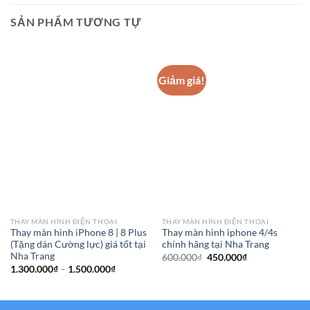
SẢN PHẨM TƯƠNG TỰ
Giảm giá!
THAY MÀN HÌNH ĐIỆN THOẠI
THAY MÀN HÌNH ĐIỆN THOẠI
Thay màn hình iPhone 8 | 8 Plus
Thay màn hình iphone 4/4s
(Tặng dán Cường lực) giá tốt tại
chính hãng tại Nha Trang
Nha Trang
Giá
Giá
600.000
₫
450.000
₫
gốc
hiện
Khoảng
1.300.000
₫
–
1.500.000
₫
là:
tại
giá:
600.000₫.
là:
từ
450.000₫.
1.300.000₫
đến