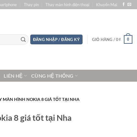
martphone
Thay pin
Thay màn hình điện thoại
Khuyến Mại
0
ĐĂNG NHẬP / ĐĂNG KÝ
GIỎ HÀNG /
0
₫
LIÊN HỆ
CÙNG HỆ THỐNG
Y MÀN HÌNH NOKIA 8 GIÁ TỐT TẠI NHA
ia 8 giá tốt tại Nha