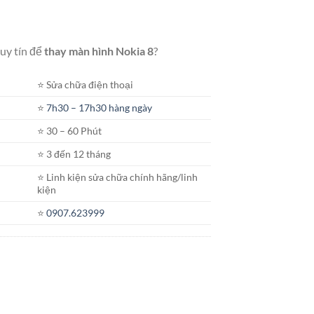
 uy tín để
thay màn hình Nokia 8
?
⭐️ Sửa chữa điện thoại
⭐️
7h30 – 17h30 hàng ngày
⭐️ 30 – 60 Phút
⭐️ 3 đến 12 tháng
⭐️ Linh kiện sửa chữa chính hãng/linh
kiện
⭐️
0907.623999