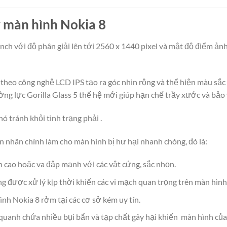
y màn hình Nokia 8
nch với độ phân giải lên tới 2560 x 1440 pixel và mật độ điểm ảnh
theo công nghệ LCD IPS tạo ra góc nhìn rộng và thể hiện màu sắc
ờng lực Gorilla Glass 5 thế hệ mới giúp hạn chế trầy xước và bảo
ó tránh khỏi tình trạng phải .
n nhân chính làm cho màn hình bị hư hại nhanh chóng, đó là:
n cao hoặc va đập mạnh với các vật cứng, sắc nhọn.
 được xử lý kịp thời khiến các vi mạch quan trọng trên màn hình 
nh Nokia 8 rởm tại các cơ sở kém uy tín.
uanh chứa nhiều bụi bẩn và tạp chất gây hại khiến màn hình của 