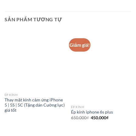
SẢN PHẨM TƯƠNG TỰ
Giảm giá!
ÉP KÍNH
Thay mặt kính cảm ứng iPhone
5 | 5S | 5C (Tặng dán Cường lực)
ÉP KÍNH
giá tốt
Ép kính iphone 6s plus
Giá
Giá
650.000
₫
450.000
₫
gốc
hiện
là:
tại
650.000₫.
là:
450.000₫.