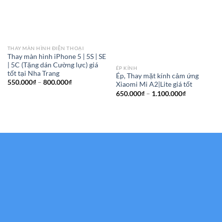
THAY MÀN HÌNH ĐIỆN THOẠI
Thay màn hình iPhone 5 | 5S | SE
| 5C (Tặng dán Cường lực) giá
ÉP KÍNH
tốt tại Nha Trang
Ép, Thay mặt kính cảm ứng
Khoảng
550.000
₫
–
800.000
₫
Xiaomi Mi A2|Lite giá tốt
giá:
Khoảng
650.000
₫
–
1.100.000
₫
từ
giá:
550.000₫
từ
đến
650.000₫
800.000₫
đến
1.100.000₫