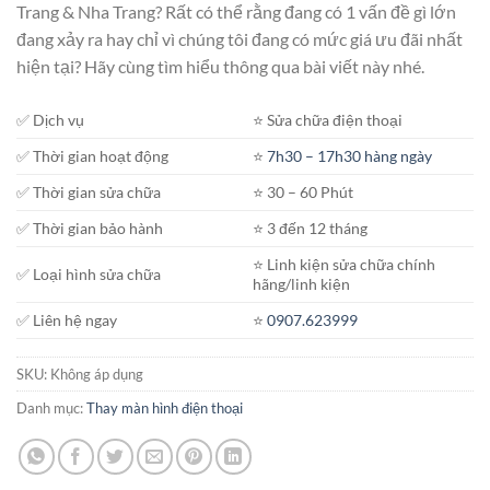
Trang & Nha Trang? Rất có thể rằng đang có 1 vấn đề gì lớn
đến
đang xảy ra hay chỉ vì chúng tôi đang có mức giá ưu đãi nhất
2.550.000₫
hiện tại? Hãy cùng tìm hiểu thông qua bài viết này nhé.
✅ Dịch vụ
⭐️ Sửa chữa điện thoại
✅ Thời gian hoạt động
⭐️
7h30 – 17h30 hàng ngày
✅ Thời gian sửa chữa
⭐️ 30 – 60 Phút
✅ Thời gian bảo hành
⭐️ 3 đến 12 tháng
⭐️ Linh kiện sửa chữa chính
✅ Loại hình sửa chữa
hãng/linh kiện
✅ Liên hệ ngay
⭐️
0907.623999
SKU:
Không áp dụng
Danh mục:
Thay màn hình điện thoại