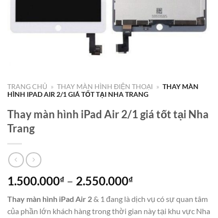
TRANG CHỦ
»
THAY MÀN HÌNH ĐIỆN THOẠI
»
THAY MÀN
HÌNH IPAD AIR 2/1 GIÁ TỐT TẠI NHA TRANG
Thay màn hình iPad Air 2/1 giá tốt tại Nha
Trang
Khoảng
1.500.000
–
2.550.000
₫
₫
giá:
Thay màn hình iPad Air
2
& 1 đang là dịch vụ có sự quan tâm
từ
của phần lớn khách hàng trong thời gian này tại khu vực Nha
1.500.000₫