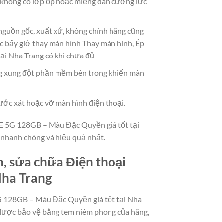
à không có lớp ốp hoặc miếng dán cường lực
 nguồn gốc, xuất xứ, không chính hãng cũng
c bấy giờ thay màn hình Thay màn hình, Ép
ại Nha Trang có khi chưa đủ
g xung đột phần mềm bên trong khiến màn
ước xát hoặc vỡ màn hình điện thoại.
FE 5G 128GB – Màu Đặc Quyền giá tốt tại
h nhanh chóng và hiệu quả nhất.
n, sửa chữa Điện thoại
Nha Trang
5G 128GB – Màu Đặc Quyền giá tốt tại Nha
h được bảo vệ bằng tem niêm phong của hãng,