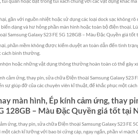
, túi quần hoặc đặt trong túi xách chung với các vật dụng khác m
hại, gần với nguồn nhiệt hoặc sử dụng các loại dock sạc không rõ
 biến dạng và hư hỏng phần màn hình hoặc toàn bộ điện thoại. Lú
thoại Samsung Galaxy S23 FE 5G 128GB – Màu Đặc Quyền giá tốt t
ại, phần mềm không được kiểm duyệt an toàn dẫn đến tình trạn
t cách bình thường.
g, nhọn hoặc những vật dụng thông thường hoàn toàn có thể gây x
ính cảm ứng, thay pin, sửa chữa Điện thoại Samsung Galaxy S23 
 đến sự giúp đỡ của các chuyên viên kĩ thuật, để khắc phục một các
ay màn hình, Ép kính cảm ứng, thay pi
G 128GB – Màu Đặc Quyền giá tốt tại 
 cảm ứng, thay pin, sửa chữa Điện thoại Samsung Galaxy S23 FE 
 một cách kĩ lưỡng với bao bì cứng cáp, ngay ngắn, phần vi mạc