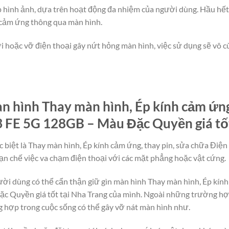
lớp hình ảnh, dựa trên hoạt động đa nhiệm của người dùng. Hầu hế
 cảm ứng thông qua màn hình.
i hoặc vỡ điện thoại gây nứt hỏng màn hình, việc sử dụng sẽ vô cù
 hình Thay màn hình, Ép kính cảm ứng,
 FE 5G 128GB – Màu Đặc Quyền giá tốt
c biệt là Thay màn hình, Ép kính cảm ứng, thay pin, sửa chữa Đi
n chế việc va chạm điện thoại với các mặt phẳng hoặc vật cứng.
người dùng có thể cẩn thận giữ gìn màn hình Thay màn hình, Ép kín
 Quyền giá tốt tại Nha Trang của mình. Ngoài những trường hợ
g hợp trong cuộc sống có thể gây vỡ nát màn hình như.