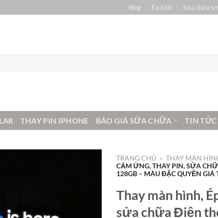
Blog
Ép kính
Sửa chữa s
LAR
THAY PIN IPHONE
BÁO GIÁ SỬA CHỮA
TIN TỨC
TRANG CHỦ
»
THAY MÀN HÌNH
CẢM ỨNG, THAY PIN, SỬA CHỮ
128GB – MÀU ĐẶC QUYỀN GIÁ 
Thay màn hình, Ép
sửa chữa Điện th