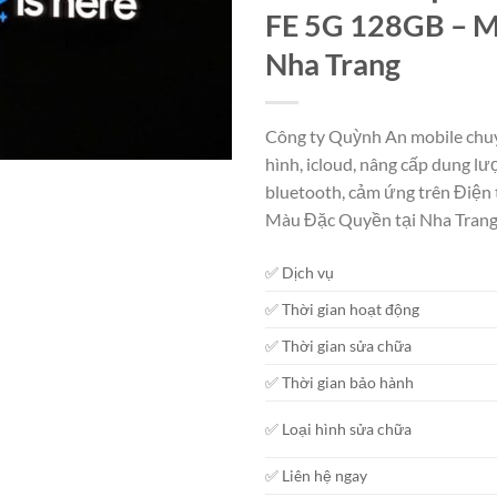
FE 5G 128GB – Mà
Nha Trang
Công ty Quỳnh An mobile chuy
hình, icloud, nâng cấp dung lượ
bluetooth, cảm ứng trên Điện
Màu Đặc Quyền tại Nha Tran
✅ Dịch vụ
✅ Thời gian hoạt động
✅ Thời gian sửa chữa
✅ Thời gian bảo hành
✅ Loại hình sửa chữa
✅ Liên hệ ngay