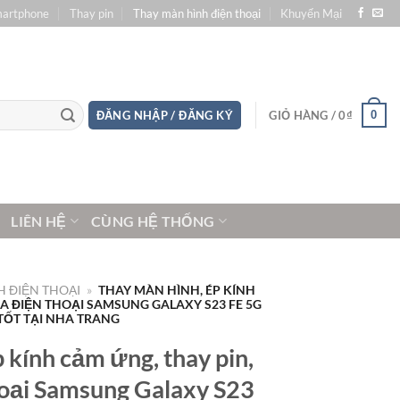
martphone
Thay pin
Thay màn hình điện thoại
Khuyến Mại
0
ĐĂNG NHẬP / ĐĂNG KÝ
GIỎ HÀNG /
0
₫
LIÊN HỆ
CÙNG HỆ THỐNG
 ĐIỆN THOẠI
»
THAY MÀN HÌNH, ÉP KÍNH
A ĐIỆN THOẠI SAMSUNG GALAXY S23 FE 5G
TỐT TẠI NHA TRANG
 kính cảm ứng, thay pin,
oại Samsung Galaxy S23