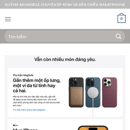
Bỏ
QUỲNH AN MOBILE CHUYÊN ÉP KÍNH VÀ SỬA CHỮA SMARTPHONE
qua
nội
0
dung
Tìm
kiếm: