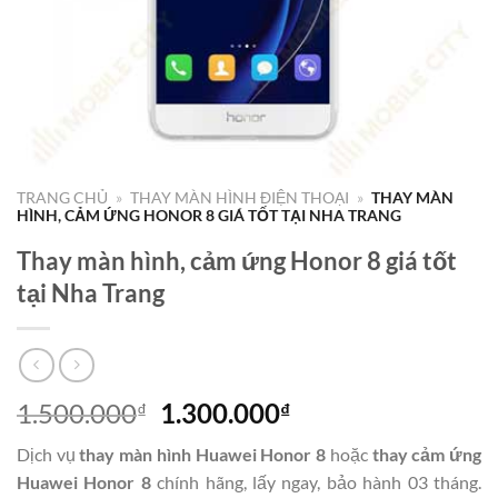
TRANG CHỦ
»
THAY MÀN HÌNH ĐIỆN THOẠI
»
THAY MÀN
HÌNH, CẢM ỨNG HONOR 8 GIÁ TỐT TẠI NHA TRANG
Thay màn hình, cảm ứng Honor 8 giá tốt
tại Nha Trang
Giá
Giá
1.500.000
1.300.000
₫
₫
gốc
hiện
Dịch vụ
thay màn hình Huawei Honor 8
hoặc
thay cảm ứng
là:
tại
Huawei Honor 8
chính hãng, lấy ngay, bảo hành 03 tháng.
1.500.000₫.
là: