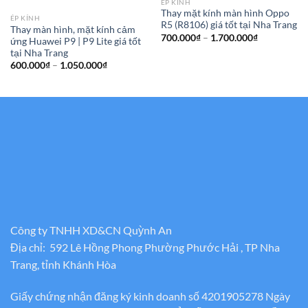
ÉP KÍNH
Thay mặt kính màn hình Oppo
ÉP KÍNH
R5 (R8106) giá tốt tại Nha Trang
Thay màn hình, mặt kính cảm
Khoảng
700.000
₫
–
1.700.000
₫
ứng Huawei P9 | P9 Lite giá tốt
giá:
tại Nha Trang
từ
700.000₫
Khoảng
600.000
₫
–
1.050.000
₫
đến
giá:
1.700.000₫
từ
600.000₫
đến
1.050.000₫
Công ty TNHH XD&CN Quỳnh An
Địa chỉ: 592 Lê Hồng Phong Phường Phước Hải , TP Nha
Trang, tỉnh Khánh Hòa
Giấy chứng nhận đăng ký kinh doanh số 4201905278 Ngày