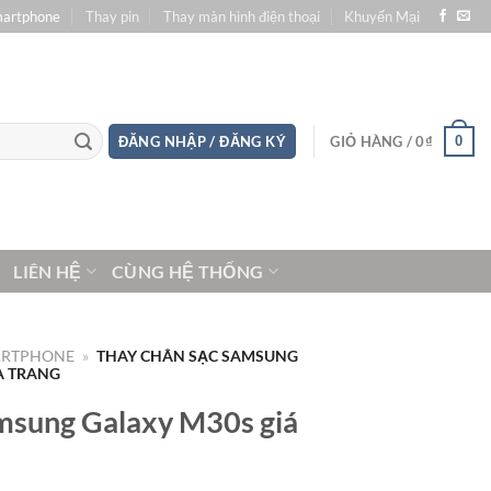
martphone
Thay pin
Thay màn hình điện thoại
Khuyến Mại
0
ĐĂNG NHẬP / ĐĂNG KÝ
GIỎ HÀNG /
0
₫
LIÊN HỆ
CÙNG HỆ THỐNG
ARTPHONE
»
THAY CHÂN SẠC SAMSUNG
A TRANG
msung Galaxy M30s giá