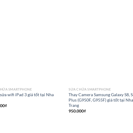
CHỮA SMARTPHONE
SỬA CHỮA SMARTPHONE
 sửa wifi iPad 3 giá tốt tại Nha
Thay Camera Samsung Galaxy S8, 
g
Plus (G950F, G955F) giá tốt tại Nh
Trang
000
₫
950.000
₫