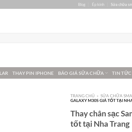
Blog
Ép kính
Sửa chữa s
LAR
THAY PIN IPHONE
BÁO GIÁ SỬA CHỮA
TIN TỨC
TRANG CHỦ
»
SỬA CHỮA SM
GALAXY M30S GIÁ TỐT TẠI NH
Thay chân sạc Sa
tốt tại Nha Trang