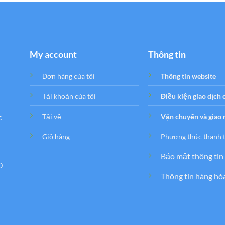
My account
Thông tin
Đơn hàng của tôi
Thông tin website
Tải khoản của tôi
Điều kiện giao dịch
c
Tải về
Vận chuyển và giao
Giỏ hàng
Phương thức thanh 
Bảo mật thông tin
0
Thông tin hàng hó