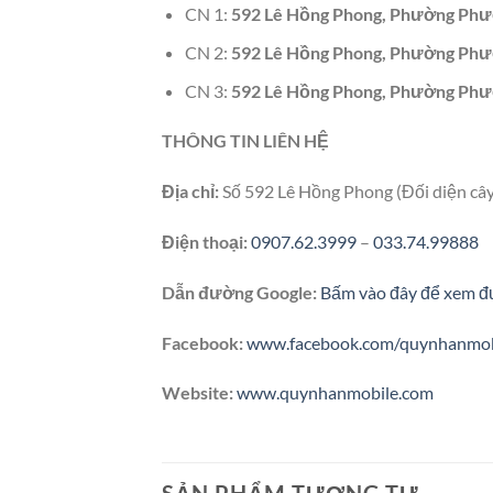
CN 1:
592 Lê Hồng Phong, Phường Phướ
CN 2:
592 Lê Hồng Phong, Phường Phướ
CN 3:
592 Lê Hồng Phong, Phường Phướ
THÔNG TIN LIÊN HỆ
Địa chỉ:
Số 592 Lê Hồng Phong (Đối diện câ
Điện thoại:
0907.62.3999
–
033.74.99888
Dẫn đường Google:
Bấm vào đây để xem đ
Facebook:
www.facebook.com/quynhanmob
Website:
www.quynhanmobile.com