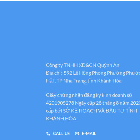
đến
1.800.000₫
Công ty TNHH XD&CN Quỳnh An
Địa chỉ: 592 Lê Hồng Phong Phường Phướ
Hải , TP Nha Trang, tỉnh Khánh Hòa
Giấy chứng nhận đăng ký kinh doanh số
4201905278 Ngày cấp 28 tháng 8 năm 202
cấp bới SỞ KẾ HOẠCH VÀ ĐẦU TƯ TỈNH
KHÁNH HÒA
CALL US
E-MAIL