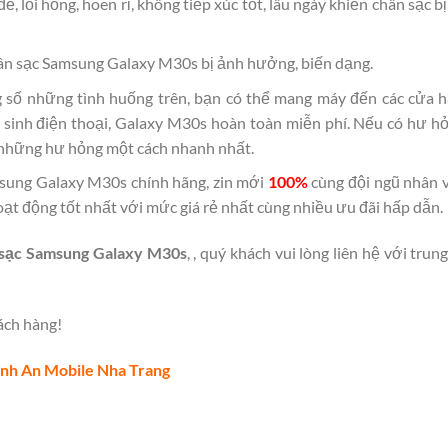
đề, lỗi hỏng, hoen rỉ, không tiếp xúc tốt, lâu ngày khiến chân sạc
hân sạc Samsung Galaxy M30s bị ảnh hưởng, biến dạng.
ong số những tình huống trên, bạn có thể mang máy đến các cửa
ệ sinh điện thoại, Galaxy M30s hoàn toàn miễn phí. Nếu có hư h
t những hư hỏng một cách nhanh nhất.
msung Galaxy M30s chính hãng, zin mới
100%
cùng đội ngũ nhân v
oạt động tốt nhất với mức giá rẻ nhất cùng nhiều ưu đãi hấp dẫn.
 sạc Samsung Galaxy M30s
, , quý khách vui lòng liên hệ với tru
ách hàng!
nh An Mobile Nha Trang