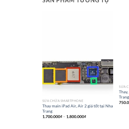
SẢN PHẨM TƯƠNG TỰ
SỬA 
Thay,
Tran
SỬA CHỮA SMARTPHONE
750.
Thay main iPad Air, Air 2 giá tốt tại Nha
Trang
Khoảng
1.700.000
₫
–
1.800.000
₫
giá:
từ
1.700.000₫