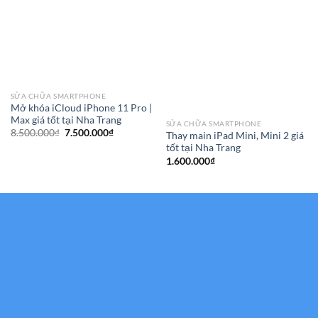
SỬA CHỮA SMARTPHONE
Mở khóa iCloud iPhone 11 Pro |
Max giá tốt tại Nha Trang
SỬA CHỮA SMARTPHONE
Giá
Giá
8.500.000
₫
7.500.000
₫
Thay main iPad Mini, Mini 2 giá
gốc
hiện
tốt tại Nha Trang
là:
tại
8.500.000₫.
là:
1.600.000
₫
7.500.000₫.