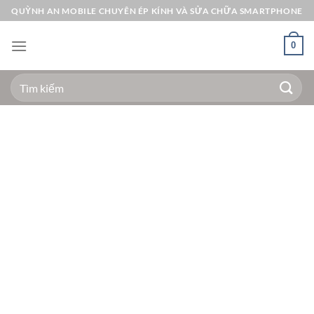
Bỏ
QUỲNH AN MOBILE CHUYÊN ÉP KÍNH VÀ SỬA CHỮA SMARTPHONE
qua
nội
0
dung
Tìm
kiếm: