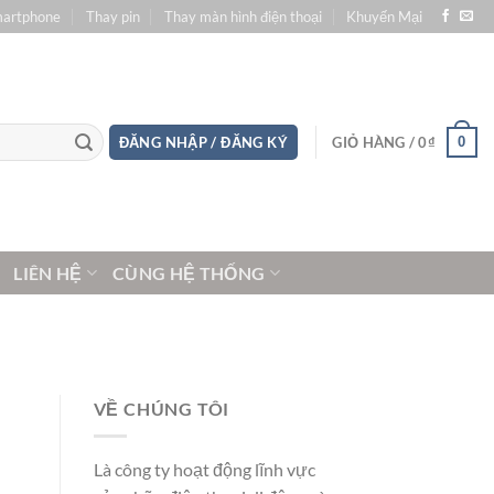
martphone
Thay pin
Thay màn hình điện thoại
Khuyến Mại
0
ĐĂNG NHẬP / ĐĂNG KÝ
GIỎ HÀNG /
0
₫
LIÊN HỆ
CÙNG HỆ THỐNG
VỀ CHÚNG TÔI
Là công ty hoạt động lĩnh vực