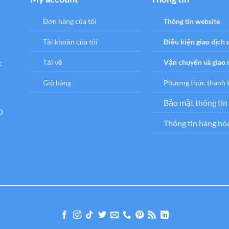
Đơn hàng của tôi
Thông tin website
Tải khoản của tôi
Điều kiện giao dịch
c
Tải về
Vận chuyển và giao
Giỏ hàng
Phương thức thanh 
Bảo mật thông tin
0
Thông tin hàng hó