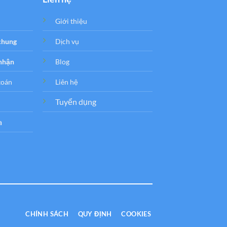
Giới thiệu
 chung
Dịch vụ
 nhận
Blog
toán
Liên hệ
Tuyển dụng
a
CHÍNH SÁCH
QUY ĐỊNH
COOKIES