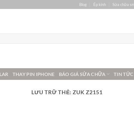
Blog
Ép kính
Sửa chữa s
LAR
THAY PIN IPHONE
BÁO GIÁ SỬA CHỮA
TIN TỨC
LƯU TRỮ THẺ:
ZUK Z2151