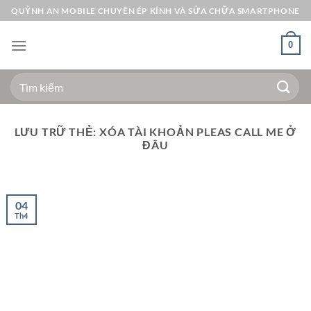
Bỏ
QUỲNH AN MOBILE CHUYÊN ÉP KÍNH VÀ SỬA CHỮA SMARTPHONE
qua
nội
0
dung
Tìm
kiếm:
LƯU TRỮ THẺ:
XÓA TÀI KHOẢN PLEAS CALL ME Ở
ĐÂU
04
Th4