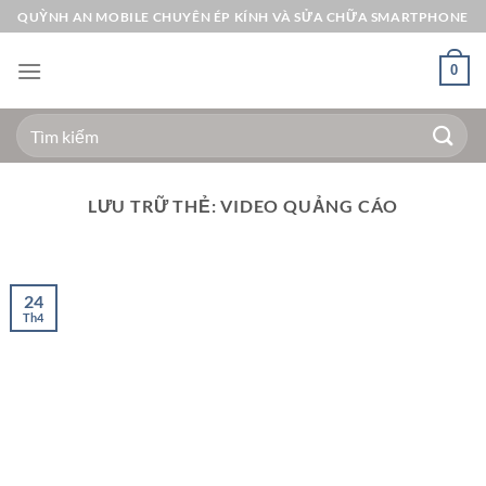
Bỏ
QUỲNH AN MOBILE CHUYÊN ÉP KÍNH VÀ SỬA CHỮA SMARTPHONE
qua
nội
0
dung
Tìm
kiếm:
LƯU TRỮ THẺ:
VIDEO QUẢNG CÁO
24
Th4