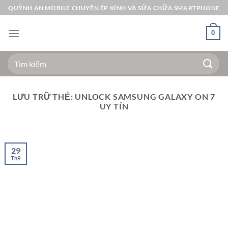
Bỏ
QUỲNH AN MOBILE CHUYÊN ÉP KÍNH VÀ SỬA CHỮA SMARTPHONE
qua
nội
0
dung
Tìm
kiếm:
LƯU TRỮ THẺ:
UNLOCK SAMSUNG GALAXY ON 7
UY TÍN
29
Th9