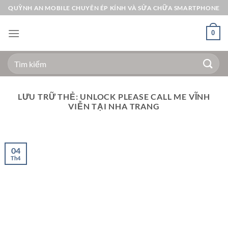
Bỏ
QUỲNH AN MOBILE CHUYÊN ÉP KÍNH VÀ SỬA CHỮA SMARTPHONE
qua
nội
0
dung
Tìm
kiếm:
LƯU TRỮ THẺ:
UNLOCK PLEASE CALL ME VĨNH
VIỄN TẠI NHA TRANG
04
Th4