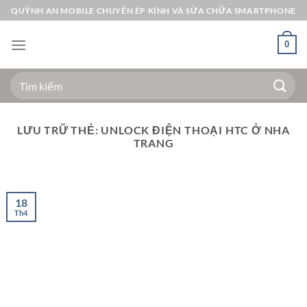
Bỏ
QUỲNH AN MOBILE CHUYÊN ÉP KÍNH VÀ SỬA CHỮA SMARTPHONE
qua
nội
0
dung
Tìm
kiếm:
LƯU TRỮ THẺ:
UNLOCK ĐIỆN THOẠI HTC Ở NHA
TRANG
18
Th4