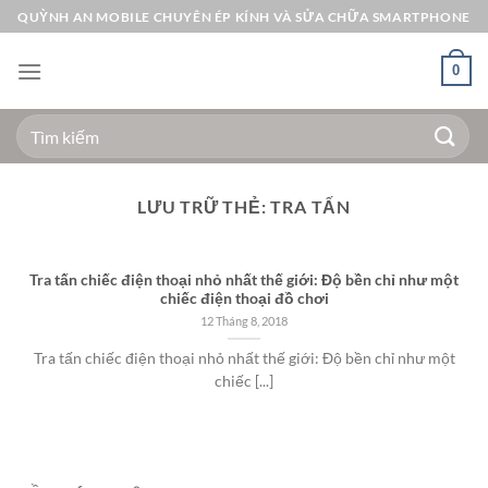
Bỏ
QUỲNH AN MOBILE CHUYÊN ÉP KÍNH VÀ SỬA CHỮA SMARTPHONE
qua
nội
0
dung
Tìm
kiếm:
LƯU TRỮ THẺ:
TRA TẤN
Tra tấn chiếc điện thoại nhỏ nhất thế giới: Độ bền chỉ như một
chiếc điện thoại đồ chơi
12 Tháng 8, 2018
Tra tấn chiếc điện thoại nhỏ nhất thế giới: Độ bền chỉ như một
chiếc [...]