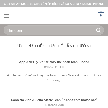
Bỏ
QUỲNH AN MOBILE CHUYÊN ÉP KÍNH VÀ SỬA CHỮA SMARTPHONE
qua
nội
0
dung
Tìm
kiếm:
LƯU TRỮ THẺ:
THỰC TẾ TĂNG CƯỜNG
Apple tiết lộ “kẻ” sẽ thay thế hoàn toàn iPhone
12 Tháng 11, 2019
Apple tiết lộ “kẻ” sẽ thay thế hoàn toàn iPhone Apple nhìn thấy
một tương [...]
Đánh giá kính AR của Magic Leap: “Không có tí magic nào”
10 Tháng 8, 2018