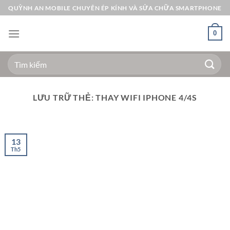
Bỏ
QUỲNH AN MOBILE CHUYÊN ÉP KÍNH VÀ SỬA CHỮA SMARTPHONE
qua
nội
0
dung
Tìm
kiếm:
LƯU TRỮ THẺ:
THAY WIFI IPHONE 4/4S
13
Th5