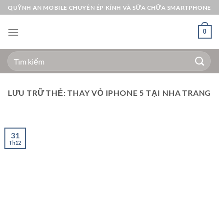
Bỏ
QUỲNH AN MOBILE CHUYÊN ÉP KÍNH VÀ SỬA CHỮA SMARTPHONE
qua
nội
0
dung
Tìm
kiếm:
LƯU TRỮ THẺ:
THAY VỎ IPHONE 5 TẠI NHA TRANG
31
Th12