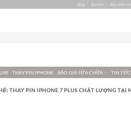
Blog
Ép kính
Sửa chữa s
LAR
THAY PIN IPHONE
BÁO GIÁ SỬA CHỮA
TIN TỨC
HẺ:
THAY PIN IPHONE 7 PLUS CHẤT LƯỢNG TẠI