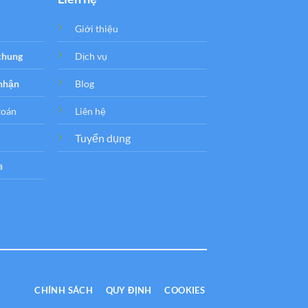
Giới thiệu
 chung
Dịch vụ
 nhận
Blog
toán
Liên hệ
Tuyển dụng
a
CHÍNH SÁCH
QUY ĐỊNH
COOKIES