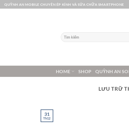
Bỏ
QUỲNH AN MOBILE CHUYÊN ÉP KÍNH VÀ SỬA CHỮA SMARTPHONE
qua
nội
dung
Tìm
kiếm:
HOME
SHOP
QUỲNH AN SO
LƯU TRỮ T
31
Th12