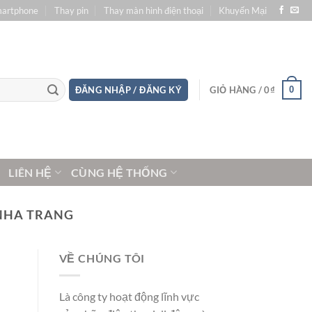
martphone
Thay pin
Thay màn hình điện thoại
Khuyến Mại
0
ĐĂNG NHẬP / ĐĂNG KÝ
GIỎ HÀNG /
0
₫
LIÊN HỆ
CÙNG HỆ THỐNG
 NHA TRANG
VỀ CHÚNG TÔI
Là công ty hoạt động lĩnh vực