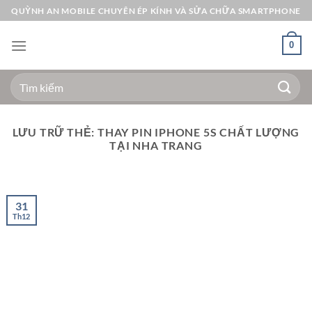
Bỏ
QUỲNH AN MOBILE CHUYÊN ÉP KÍNH VÀ SỬA CHỮA SMARTPHONE
qua
nội
0
dung
Tìm
kiếm:
LƯU TRỮ THẺ:
THAY PIN IPHONE 5S CHẤT LƯỢNG
TẠI NHA TRANG
31
Th12