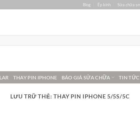
Blog
Ép kính
Sửa chữa s
LAR
THAY PIN IPHONE
BÁO GIÁ SỬA CHỮA
TIN TỨC
LƯU TRỮ THẺ:
THAY PIN IPHONE 5/5S/5C