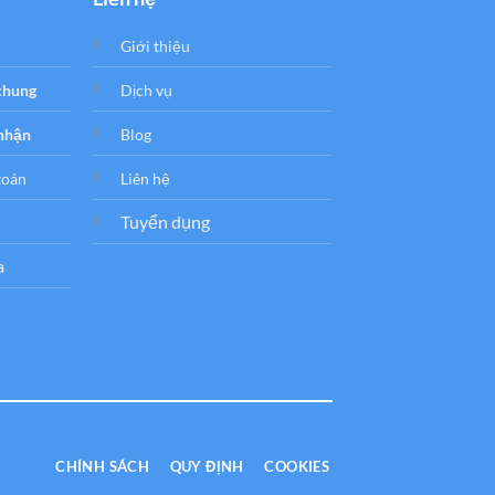
Giới thiệu
 chung
Dịch vụ
 nhận
Blog
toán
Liên hệ
Tuyển dụng
a
CHÍNH SÁCH
QUY ĐỊNH
COOKIES