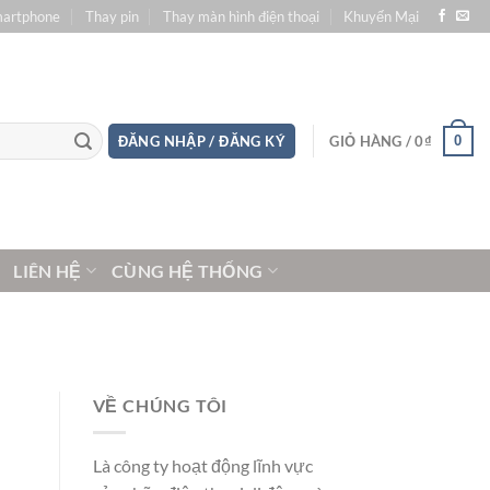
martphone
Thay pin
Thay màn hình điện thoại
Khuyến Mại
0
ĐĂNG NHẬP / ĐĂNG KÝ
GIỎ HÀNG /
0
₫
LIÊN HỆ
CÙNG HỆ THỐNG
VỀ CHÚNG TÔI
Là công ty hoạt động lĩnh vực