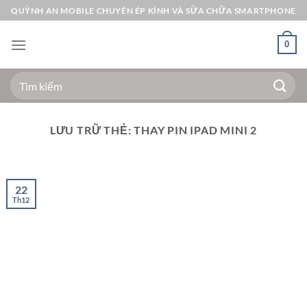
Bỏ
QUỲNH AN MOBILE CHUYÊN ÉP KÍNH VÀ SỬA CHỮA SMARTPHONE
qua
nội
0
dung
Tìm
kiếm:
LƯU TRỮ THẺ:
THAY PIN IPAD MINI 2
22
Th12