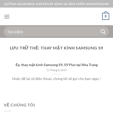
Bỏ
QUỲNH AN MOBILE CHUYÊN ÉP KÍNH VÀ SỬA CHỮA SMARTPHONE
qua
nội
0
dung
Tìm
kiếm:
LƯU TRỮ THẺ:
THAY MẶT KÍNH SAMSUNG S9
Ép, thay mặt kính Samsung S9, S9 Plus tại Nha Trang
11 Tháng 8, 2019
Hoặc để lại số điện thoại, chúng tôi sẽ gọi cho bạn ngay !
VỀ CHÚNG TÔI