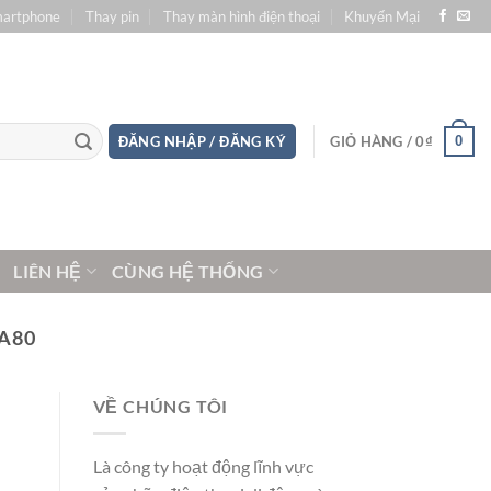
martphone
Thay pin
Thay màn hình điện thoại
Khuyến Mại
0
ĐĂNG NHẬP / ĐĂNG KÝ
GIỎ HÀNG /
0
₫
LIÊN HỆ
CÙNG HỆ THỐNG
A80
VỀ CHÚNG TÔI
Là công ty hoạt động lĩnh vực