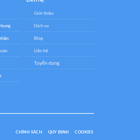
Giới thiệu
 chung
Dịch vụ
 nhận
Blog
toán
Liên hệ
Tuyển dụng
a
CHÍNH SÁCH
QUY ĐỊNH
COOKIES