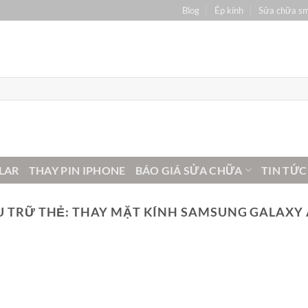
Blog
Ép kính
Sửa chữa s
LAR
THAY PIN IPHONE
BÁO GIÁ SỬA CHỮA
TIN TỨC
U TRỮ THẺ:
THAY MẶT KÍNH SAMSUNG GALAXY 