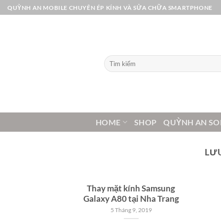
Bỏ
QUỲNH AN MOBILE CHUYÊN ÉP KÍNH VÀ SỬA CHỮA SMARTPHONE
qua
nội
dung
Tìm
kiếm:
HOME
SHOP
QUỲNH AN SO
LƯ
Thay mặt kính Samsung
Galaxy A80 tại Nha Trang
5 Tháng 9, 2019