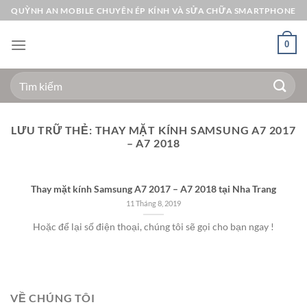
Bỏ
QUỲNH AN MOBILE CHUYÊN ÉP KÍNH VÀ SỬA CHỮA SMARTPHONE
qua
nội
0
dung
Tìm
kiếm:
LƯU TRỮ THẺ:
THAY MẶT KÍNH SAMSUNG A7 2017
– A7 2018
Thay mặt kính Samsung A7 2017 – A7 2018 tại Nha Trang
11 Tháng 8, 2019
Hoặc để lại số điện thoại, chúng tôi sẽ gọi cho bạn ngay !
VỀ CHÚNG TÔI