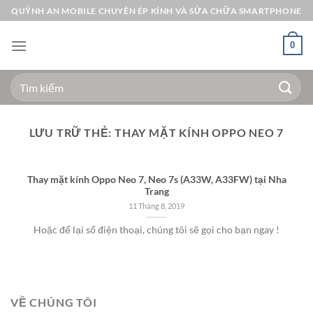
Bỏ
QUỲNH AN MOBILE CHUYÊN ÉP KÍNH VÀ SỬA CHỮA SMARTPHONE
qua
nội
0
dung
Tìm
kiếm:
LƯU TRỮ THẺ:
THAY MẶT KÍNH OPPO NEO 7
Thay mặt kính Oppo Neo 7, Neo 7s (A33W, A33FW) tại Nha
Trang
11 Tháng 8, 2019
Hoặc để lại số điện thoại, chúng tôi sẽ gọi cho bạn ngay !
VỀ CHÚNG TÔI