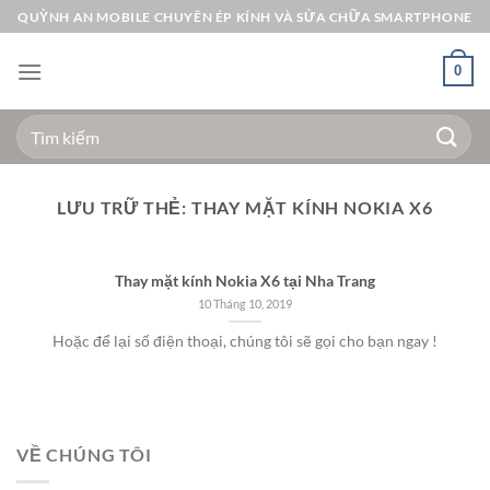
Bỏ
QUỲNH AN MOBILE CHUYÊN ÉP KÍNH VÀ SỬA CHỮA SMARTPHONE
qua
nội
0
dung
Tìm
kiếm:
LƯU TRỮ THẺ:
THAY MẶT KÍNH NOKIA X6
Thay mặt kính Nokia X6 tại Nha Trang
10 Tháng 10, 2019
Hoặc để lại số điện thoại, chúng tôi sẽ gọi cho bạn ngay !
VỀ CHÚNG TÔI