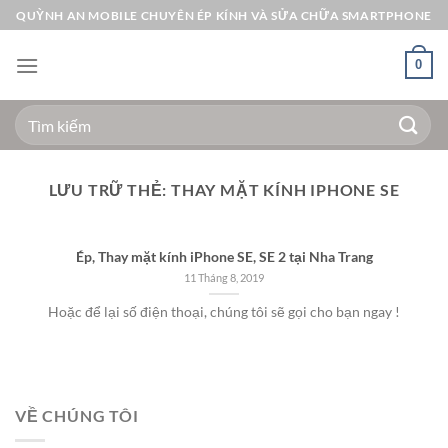
Bỏ
QUỲNH AN MOBILE CHUYÊN ÉP KÍNH VÀ SỬA CHỮA SMARTPHONE
qua
nội
0
dung
Tìm
kiếm:
LƯU TRỮ THẺ:
THAY MẶT KÍNH IPHONE SE
Ép, Thay mặt kính iPhone SE, SE 2 tại Nha Trang
11 Tháng 8, 2019
Hoặc để lại số điện thoại, chúng tôi sẽ gọi cho bạn ngay !
VỀ CHÚNG TÔI