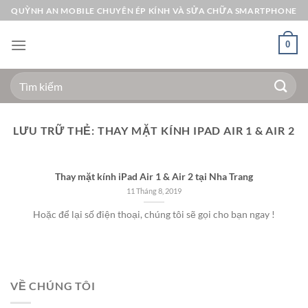
Bỏ
QUỲNH AN MOBILE CHUYÊN ÉP KÍNH VÀ SỬA CHỮA SMARTPHONE
qua
nội
0
dung
Tìm
kiếm:
LƯU TRỮ THẺ:
THAY MẶT KÍNH IPAD AIR 1 & AIR 2
Thay mặt kính iPad Air 1 & Air 2 tại Nha Trang
11 Tháng 8, 2019
Hoặc để lại số điện thoại, chúng tôi sẽ gọi cho bạn ngay !
VỀ CHÚNG TÔI