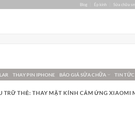
Blog
Ép kính
Sửa chữa s
LAR
THAY PIN IPHONE
BÁO GIÁ SỬA CHỮA
TIN TỨC
U TRỮ THẺ:
THAY MẶT KÍNH CẢM ỨNG XIAOMI M