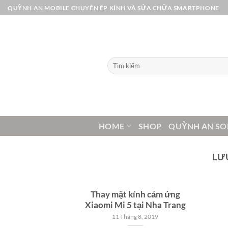
Bỏ
QUỲNH AN MOBILE CHUYÊN ÉP KÍNH VÀ SỬA CHỮA SMARTPHONE
qua
nội
dung
Tìm
kiếm:
HOME
SHOP
QUỲNH AN SO
LƯ
Thay mặt kính cảm ứng
Xiaomi Mi 5 tại Nha Trang
11 Tháng 8, 2019