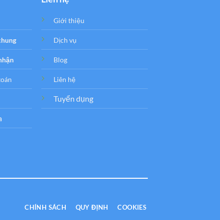
Giới thiệu
 chung
Dịch vụ
 nhận
Blog
toán
Liên hệ
Tuyển dụng
a
CHÍNH SÁCH
QUY ĐỊNH
COOKIES