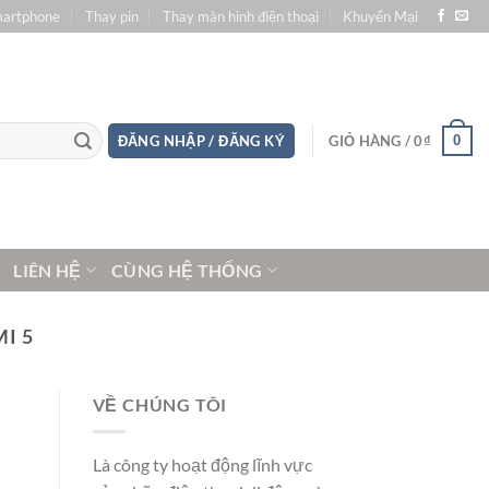
martphone
Thay pin
Thay màn hình điện thoại
Khuyến Mại
0
ĐĂNG NHẬP / ĐĂNG KÝ
GIỎ HÀNG /
0
₫
LIÊN HỆ
CÙNG HỆ THỐNG
I 5
VỀ CHÚNG TÔI
Là công ty hoạt động lĩnh vực