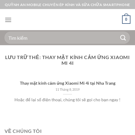
Bỏ
QUỲNH AN MOBILE CHUYÊN ÉP KÍNH VÀ SỬA CHỮA SMARTPHONE
qua
nội
0
dung
Tìm
kiếm:
LƯU TRỮ THẺ:
THAY MẶT KÍNH CẢM ỨNG XIAOMI
MI 4I
Thay mặt kính cảm ứng Xiaomi Mi 4i tại Nha Trang
11 Tháng 8, 2019
Hoặc để lại số điện thoại, chúng tôi sẽ gọi cho bạn ngay !
VỀ CHÚNG TÔI