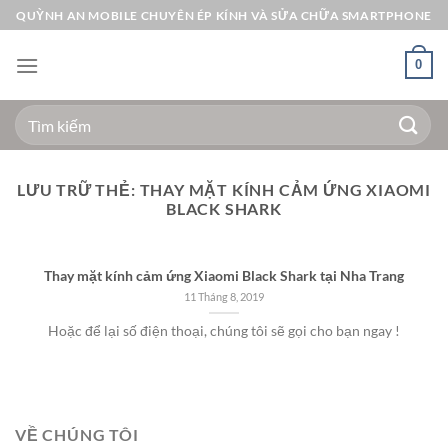
Bỏ
QUỲNH AN MOBILE CHUYÊN ÉP KÍNH VÀ SỬA CHỮA SMARTPHONE
qua
nội
0
dung
Tìm
kiếm:
LƯU TRỮ THẺ:
THAY MẶT KÍNH CẢM ỨNG XIAOMI
BLACK SHARK
Thay mặt kính cảm ứng Xiaomi Black Shark tại Nha Trang
11 Tháng 8, 2019
Hoặc để lại số điện thoại, chúng tôi sẽ gọi cho bạn ngay !
VỀ CHÚNG TÔI